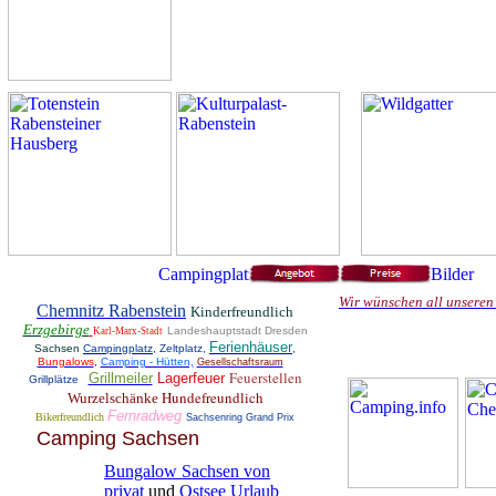
Wir wünschen all unseren
Chemnitz Rabenstein
Kinderfreundlich
Erzgebirge
Landeshauptstadt Dresden
Karl-Marx-Stadt
Ferienhäuser
Sachsen
Campingplatz
, Zeltplatz,
,
Bungalows
,
Camping - Hütten,
Gesellschaftsraum
Feuerstellen
Grillmeiler
Lagerfeuer
Grillplätze
Hundefreundlich
Wurzelschänke
Fernradweg
Bikerfreundlich
Sachsenring Grand Prix
Camping Sachsen
Bungalow Sachsen von
privat
und
Ostsee Urlaub