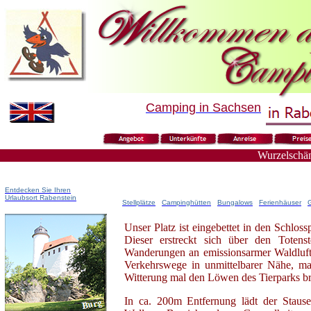
Camping in Sachsen
Wurzelschä
Entdecken Sie Ihren
Urlaubsort
Rabenstein
Stellplätze
Campinghütten
Bungalows
Ferienhäuser
G
Unser Platz ist eingebettet in den Schlos
Dieser erstreckt sich über den Totens
Wanderungen an emissionsarmer Waldluft 
Verkehrswege in unmittelbarer Nähe, ma
Witterung mal den Löwen des Tierparks br
In ca. 200m Entfernung lädt der Stau