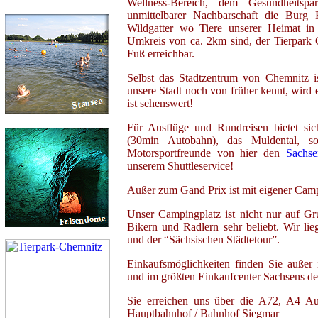
Wellness-Bereich, dem Gesundheits
unmittelbarer Nachbarschaft die Burg 
Wildgatter wo Tiere unserer Heimat in
Umkreis von ca. 2km sind, der Tierpark
Fuß erreichbar.
Selbst das Stadtzentrum von Chemnitz i
unsere Stadt noch von früher kennt, wird e
ist sehenswert!
Für Ausflüge und Rundreisen bietet si
(30min Autobahn), das Muldental, 
Motorsportfreunde von hier den
Sachse
unserem Shuttleservice!
Außer zum Gand Prix ist mit eigener Cam
Unser Campingplatz ist nicht nur auf Gr
Bikern und Radlern sehr beliebt. Wir li
und der “Sächsischen Städtetour”.
Einkaufsmöglichkeiten finden Sie außer
und im größten Einkaufcenter Sachsens de
Sie erreichen uns über die A72, A4 Au
Hauptbahnhof / Bahnhof Siegmar